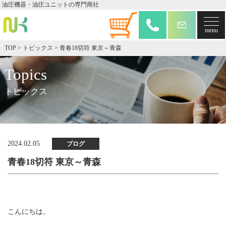
油圧機器・油圧ユニットの専門商社
TOP
>
トピックス
>
青春18切符 東京～青森
Topics
トピックス
2024.02.05
ブログ
青春18切符 東京～青森
こんにちは。
