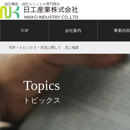
油圧機器・油圧ユニットの専門商社
TOP
会社案内
事業内
TOP
>
トピックス
>
天災に関して 主に地震
Topics
トピックス