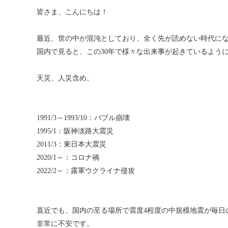
皆さま、こんにちは！
最近、世の中が混沌としており、全く先が読めない時代に
国内で見ると、この30年で様々な出来事が起きているよう
天災、人災含め。
1991/3～1993/10：バブル崩壊
1995/1：阪神淡路大震災
2011/3：東日本大震災
2020/1～：コロナ禍
2022/2～：露軍ウクライナ侵攻
直近でも、国内の至る場所で震度4程度の中規模地震が毎日
非常に不安です。